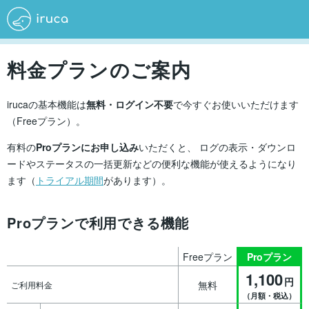
料金プランのご案内
irucaの基本機能は
無料・ログイン不要
で今すぐお使いいただけます
（Freeプラン）。
有料の
Proプランにお申し込み
いただくと、
ログの表示・ダウンロ
ードやステータスの一括更新などの便利な機能が使えるようになり
ます（
トライアル期間
があります）。
Proプランで利用できる機能
Freeプラン
Proプラン
1,100
円
無料
ご利用料金
（月額・税込）