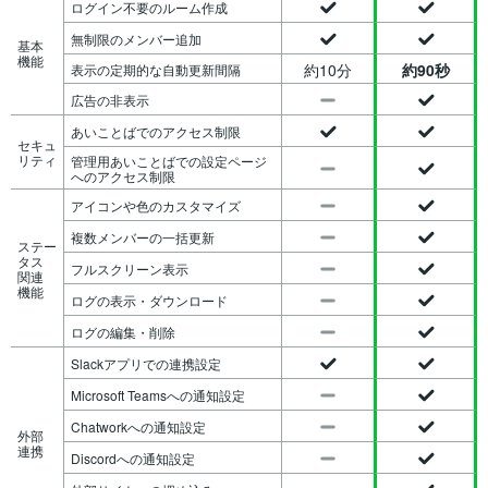
ログイン不要のルーム作成
無制限のメンバー追加
基本
機能
約10分
約90秒
表示の定期的な自動更新間隔
広告の非表示
あいことばでのアクセス制限
セキュ
リティ
管理用あいことばでの設定ページ
へのアクセス制限
アイコンや色のカスタマイズ
複数メンバーの一括更新
ステー
タス
フルスクリーン表示
関連
機能
ログの表示・ダウンロード
ログの編集・削除
Slackアプリでの連携設定
Microsoft Teamsへの通知設定
Chatworkへの通知設定
外部
連携
Discordへの通知設定